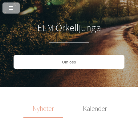
ELM Örkelljunga
Om oss
Nyheter
Kalender